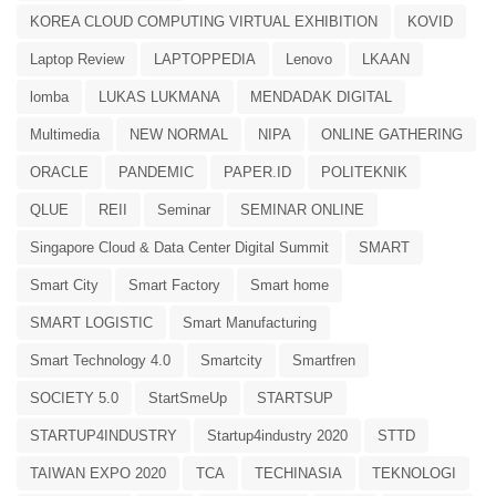
KOREA CLOUD COMPUTING VIRTUAL EXHIBITION
KOVID
Laptop Review
LAPTOPPEDIA
Lenovo
LKAAN
lomba
LUKAS LUKMANA
MENDADAK DIGITAL
Multimedia
NEW NORMAL
NIPA
ONLINE GATHERING
ORACLE
PANDEMIC
PAPER.ID
POLITEKNIK
QLUE
REII
Seminar
SEMINAR ONLINE
Singapore Cloud & Data Center Digital Summit
SMART
Smart City
Smart Factory
Smart home
SMART LOGISTIC
Smart Manufacturing
Smart Technology 4.0
Smartcity
Smartfren
SOCIETY 5.0
StartSmeUp
STARTSUP
STARTUP4INDUSTRY
Startup4industry 2020
STTD
TAIWAN EXPO 2020
TCA
TECHINASIA
TEKNOLOGI