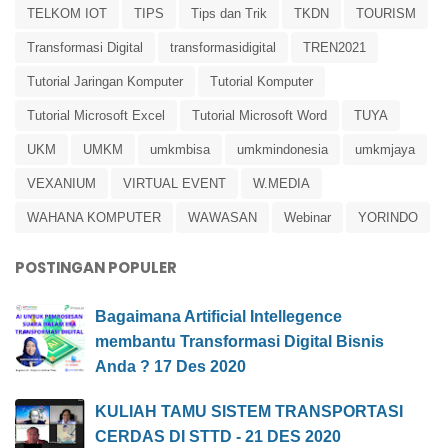
TELKOM IOT
TIPS
Tips dan Trik
TKDN
TOURISM
Transformasi Digital
transformasidigital
TREN2021
Tutorial Jaringan Komputer
Tutorial Komputer
Tutorial Microsoft Excel
Tutorial Microsoft Word
TUYA
UKM
UMKM
umkmbisa
umkmindonesia
umkmjaya
VEXANIUM
VIRTUAL EVENT
W.MEDIA
WAHANA KOMPUTER
WAWASAN
Webinar
YORINDO
POSTINGAN POPULER
Bagaimana Artificial Intellegence
membantu Transformasi Digital Bisnis
Anda ? 17 Des 2020
KULIAH TAMU SISTEM TRANSPORTASI
CERDAS DI STTD - 21 DES 2020