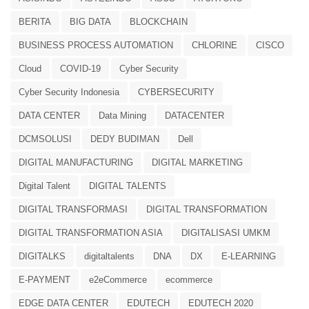
BERITA
BIG DATA
BLOCKCHAIN
BUSINESS PROCESS AUTOMATION
CHLORINE
CISCO
Cloud
COVID-19
Cyber Security
Cyber Security Indonesia
CYBERSECURITY
DATA CENTER
Data Mining
DATACENTER
DCMSOLUSI
DEDY BUDIMAN
Dell
DIGITAL MANUFACTURING
DIGITAL MARKETING
Digital Talent
DIGITAL TALENTS
DIGITAL TRANSFORMASI
DIGITAL TRANSFORMATION
DIGITAL TRANSFORMATION ASIA
DIGITALISASI UMKM
DIGITALKS
digitaltalents
DNA
DX
E-LEARNING
E-PAYMENT
e2eCommerce
ecommerce
EDGE DATA CENTER
EDUTECH
EDUTECH 2020