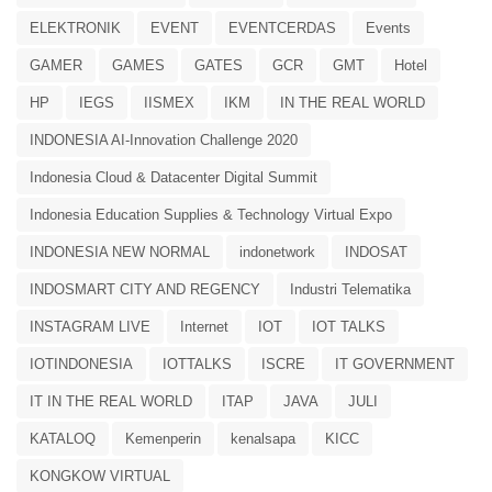
ELEKTRONIK
EVENT
EVENTCERDAS
Events
GAMER
GAMES
GATES
GCR
GMT
Hotel
HP
IEGS
IISMEX
IKM
IN THE REAL WORLD
INDONESIA AI-Innovation Challenge 2020
Indonesia Cloud & Datacenter Digital Summit
Indonesia Education Supplies & Technology Virtual Expo
INDONESIA NEW NORMAL
indonetwork
INDOSAT
INDOSMART CITY AND REGENCY
Industri Telematika
INSTAGRAM LIVE
Internet
IOT
IOT TALKS
IOTINDONESIA
IOTTALKS
ISCRE
IT GOVERNMENT
IT IN THE REAL WORLD
ITAP
JAVA
JULI
KATALOQ
Kemenperin
kenalsapa
KICC
KONGKOW VIRTUAL