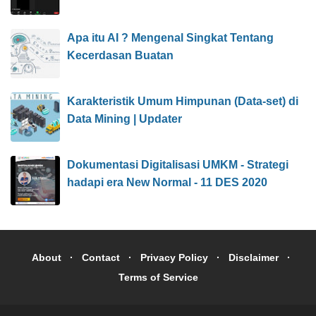
Apa itu AI ? Mengenal Singkat Tentang
Kecerdasan Buatan
Karakteristik Umum Himpunan (Data-set) di
Data Mining | Updater
Dokumentasi Digitalisasi UMKM - Strategi
hadapi era New Normal - 11 DES 2020
About
Contact
Privacy Policy
Disclaimer
Terms of Service