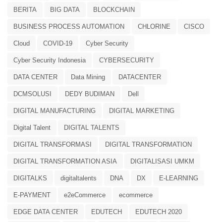
BERITA
BIG DATA
BLOCKCHAIN
BUSINESS PROCESS AUTOMATION
CHLORINE
CISCO
Cloud
COVID-19
Cyber Security
Cyber Security Indonesia
CYBERSECURITY
DATA CENTER
Data Mining
DATACENTER
DCMSOLUSI
DEDY BUDIMAN
Dell
DIGITAL MANUFACTURING
DIGITAL MARKETING
Digital Talent
DIGITAL TALENTS
DIGITAL TRANSFORMASI
DIGITAL TRANSFORMATION
DIGITAL TRANSFORMATION ASIA
DIGITALISASI UMKM
DIGITALKS
digitaltalents
DNA
DX
E-LEARNING
E-PAYMENT
e2eCommerce
ecommerce
EDGE DATA CENTER
EDUTECH
EDUTECH 2020