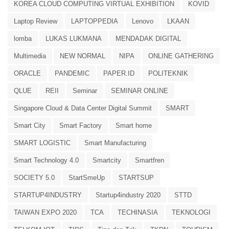
KOREA CLOUD COMPUTING VIRTUAL EXHIBITION
KOVID
Laptop Review
LAPTOPPEDIA
Lenovo
LKAAN
lomba
LUKAS LUKMANA
MENDADAK DIGITAL
Multimedia
NEW NORMAL
NIPA
ONLINE GATHERING
ORACLE
PANDEMIC
PAPER.ID
POLITEKNIK
QLUE
REII
Seminar
SEMINAR ONLINE
Singapore Cloud & Data Center Digital Summit
SMART
Smart City
Smart Factory
Smart home
SMART LOGISTIC
Smart Manufacturing
Smart Technology 4.0
Smartcity
Smartfren
SOCIETY 5.0
StartSmeUp
STARTSUP
STARTUP4INDUSTRY
Startup4industry 2020
STTD
TAIWAN EXPO 2020
TCA
TECHINASIA
TEKNOLOGI