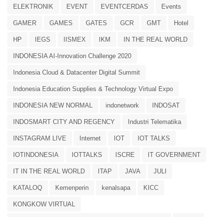
ELEKTRONIK
EVENT
EVENTCERDAS
Events
GAMER
GAMES
GATES
GCR
GMT
Hotel
HP
IEGS
IISMEX
IKM
IN THE REAL WORLD
INDONESIA AI-Innovation Challenge 2020
Indonesia Cloud & Datacenter Digital Summit
Indonesia Education Supplies & Technology Virtual Expo
INDONESIA NEW NORMAL
indonetwork
INDOSAT
INDOSMART CITY AND REGENCY
Industri Telematika
INSTAGRAM LIVE
Internet
IOT
IOT TALKS
IOTINDONESIA
IOTTALKS
ISCRE
IT GOVERNMENT
IT IN THE REAL WORLD
ITAP
JAVA
JULI
KATALOQ
Kemenperin
kenalsapa
KICC
KONGKOW VIRTUAL