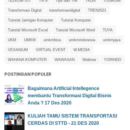
TELKOM IOT
TIPS
Tips dan Trik
TKDN
TOURISM
Transformasi Digital
transformasidigital
TREN2021
Tutorial Jaringan Komputer
Tutorial Komputer
Tutorial Microsoft Excel
Tutorial Microsoft Word
TUYA
UKM
UMKM
umkmbisa
umkmindonesia
umkmjaya
VEXANIUM
VIRTUAL EVENT
W.MEDIA
WAHANA KOMPUTER
WAWASAN
Webinar
YORINDO
POSTINGAN POPULER
Bagaimana Artificial Intellegence
membantu Transformasi Digital Bisnis
Anda ? 17 Des 2020
KULIAH TAMU SISTEM TRANSPORTASI
CERDAS DI STTD - 21 DES 2020