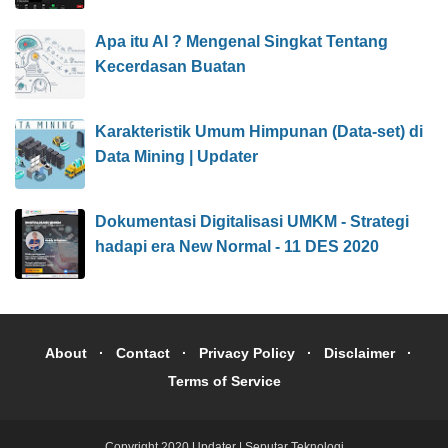
Apa itu AI ? Mengenal Singkat Tentang
Kecerdasan Buatan
Karakteristik Umum Himpunan (Data-set) di
Data Mining | Updater
Dokumentasi Digitalisasi UMKM - Strategi
hadapi era New Normal - 11 DES 2020
About
Contact
Privacy Policy
Disclaimer
Terms of Service
Copyright 2020
Updater | Seputar Teknologi