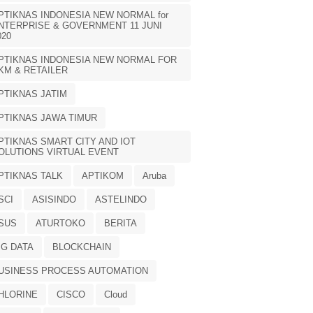
PTIKNAS INDONESIA NEW NORMAL for
NTERPRISE & GOVERNMENT 11 JUNI
020
PTIKNAS INDONESIA NEW NORMAL FOR
KM & RETAILER
PTIKNAS JATIM
PTIKNAS JAWA TIMUR
PTIKNAS SMART CITY AND IOT
OLUTIONS VIRTUAL EVENT
PTIKNAS TALK
APTIKOM
Aruba
SCI
ASISINDO
ASTELINDO
SUS
ATURTOKO
BERITA
IG DATA
BLOCKCHAIN
USINESS PROCESS AUTOMATION
HLORINE
CISCO
Cloud