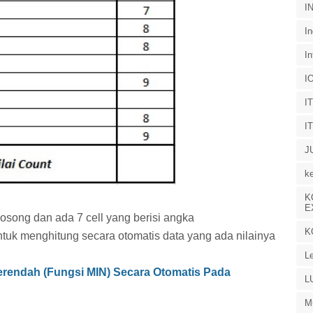
I
In
In
I
I
I
J
k
K
E
kosong dan ada 7 cell yang berisi angka
K
tuk menghitung secara otomatis data yang ada nilainya
L
erendah (Fungsi MIN) Secara Otomatis Pada
L
M