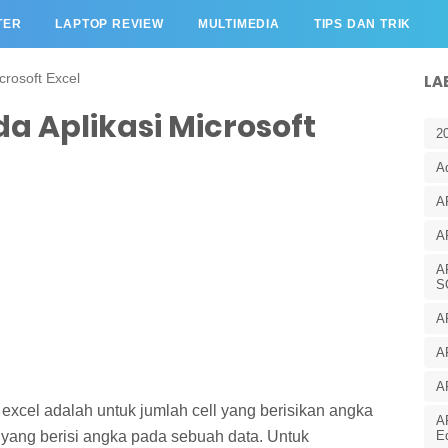
TER
LAPTOP REVIEW
MULTIMEDIA
TIPS DAN TRIK
icrosoft Excel
LA
a Aplikasi Microsoft
2
A
A
A
A
S
A
A
A
excel adalah untuk jumlah cell yang berisikan angka
A
 yang berisi angka pada sebuah data. Untuk
E