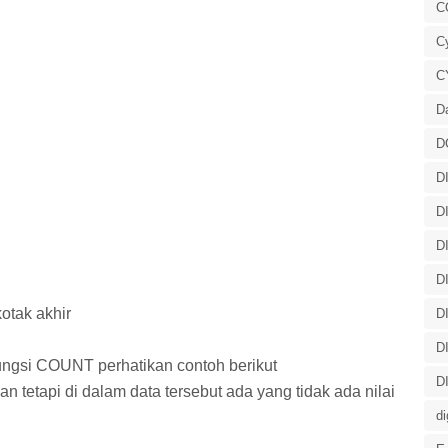
C
C
C
D
D
D
D
D
D
kotak akhir
D
D
ungsi COUNT perhatikan contoh berikut
D
an tetapi di dalam data tersebut ada yang tidak ada nilai
di