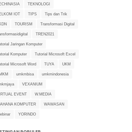
ECHINASIA
TEKNOLOGI
ELKOM IOT
TIPS
Tips dan Trik
KDN
TOURISM
Transformasi Digital
ansformasidigital
TREN2021
torial Jaringan Komputer
utorial Komputer
Tutorial Microsoft Excel
torial Microsoft Word
TUYA
UKM
MKM
umkmbisa
umkmindonesia
mkmjaya
VEXANIUM
IRTUAL EVENT
W.MEDIA
AHANA KOMPUTER
WAWASAN
ebinar
YORINDO
STINGAN POPULER