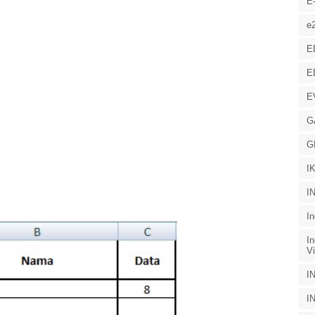
E
e
E
E
E
G
G
I
I
I
I
Vi
I
I