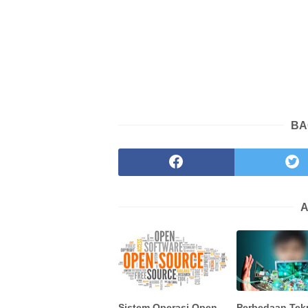
BA
A
Sistem Operasi Open
Perbedaan Tek