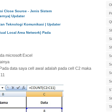
O
si Close Source - Jenis Sistem
P
ernya| Updater
Q
an Teknologi Komunikasi | Updater
S
tual Local Area Network) Pada
S
S
a microsoft Excel
S
lainya
S
da data saya cell awal adalah pada cell C2 maka
S
C11
S
S
S
T