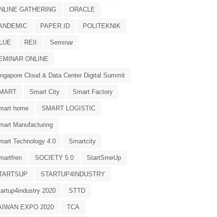
NLINE GATHERING
ORACLE
ANDEMIC
PAPER.ID
POLITEKNIK
LUE
REII
Seminar
EMINAR ONLINE
ingapore Cloud & Data Center Digital Summit
MART
Smart City
Smart Factory
mart home
SMART LOGISTIC
mart Manufacturing
mart Technology 4.0
Smartcity
martfren
SOCIETY 5.0
StartSmeUp
TARTSUP
STARTUP4INDUSTRY
tartup4industry 2020
STTD
AIWAN EXPO 2020
TCA