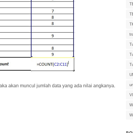
T
T
T
tr
Tu
T
Tu
U
u
ka akan muncul jumlah data yang ada nilai angkanya.
V
W
W
PO