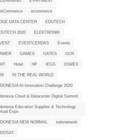
-LEARNING
E-PAYMENT
2eCommerce
ecommerce
DGE DATA CENTER
EDUTECH
DUTECH 2020
ELEKTRONIK
VENT
EVENTCERDAS
Events
AMER
GAMES
GATES
GCR
MT
Hotel
HP
IEGS
IISMEX
KM
IN THE REAL WORLD
NDONESIA AI-Innovation Challenge 2020
ndonesia Cloud & Datacenter Digital Summit
ndonesia Education Supplies & Technology
rtual Expo
NDONESIA NEW NORMAL
indonetwork
NDOSAT