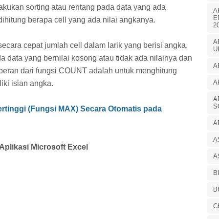
akukan sorting atau rentang pada data yang ada
A
E
dihitung berapa cell yang ada nilai angkanya.
2
A
secara cepat jumlah cell dalam larik yang berisi angka.
U
da data yang bernilai kosong atau tidak ada nilainya dan
A
tu peran dari fungsi COUNT adalah untuk menghitung
A
iki isian angka.
A
S
ertinggi (Fungsi MAX) Secara Otomatis pada
A
A
ikasi Microsoft Excel
A
B
B
C