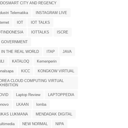
NDOSMART CITY AND REGENCY
dustri Telematika
INSTAGRAM LIVE
ternet
IOT
IOT TALKS
OTINDONESIA
IOTTALKS
ISCRE
T GOVERNMENT
T IN THE REAL WORLD
ITAP
JAVA
ULI
KATALOQ
Kemenperin
enalsapa
KICC
KONGKOW VIRTUAL
OREA CLOUD COMPUTING VIRTUAL
XHIBITION
OVID
Laptop Review
LAPTOPPEDIA
enovo
LKAAN
lomba
UKAS LUKMANA
MENDADAK DIGITAL
ultimedia
NEW NORMAL
NIPA