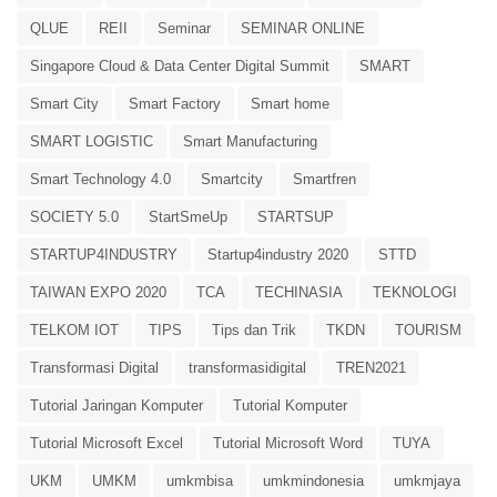
QLUE
REII
Seminar
SEMINAR ONLINE
Singapore Cloud & Data Center Digital Summit
SMART
Smart City
Smart Factory
Smart home
SMART LOGISTIC
Smart Manufacturing
Smart Technology 4.0
Smartcity
Smartfren
SOCIETY 5.0
StartSmeUp
STARTSUP
STARTUP4INDUSTRY
Startup4industry 2020
STTD
TAIWAN EXPO 2020
TCA
TECHINASIA
TEKNOLOGI
TELKOM IOT
TIPS
Tips dan Trik
TKDN
TOURISM
Transformasi Digital
transformasidigital
TREN2021
Tutorial Jaringan Komputer
Tutorial Komputer
Tutorial Microsoft Excel
Tutorial Microsoft Word
TUYA
UKM
UMKM
umkmbisa
umkmindonesia
umkmjaya