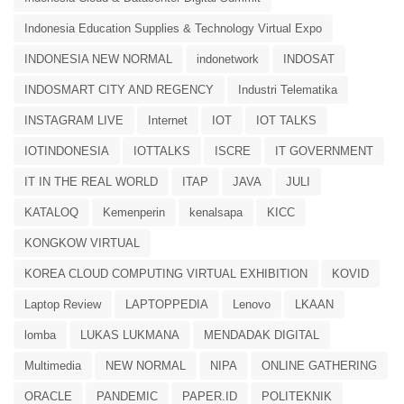
Indonesia Education Supplies & Technology Virtual Expo
INDONESIA NEW NORMAL
indonetwork
INDOSAT
INDOSMART CITY AND REGENCY
Industri Telematika
INSTAGRAM LIVE
Internet
IOT
IOT TALKS
IOTINDONESIA
IOTTALKS
ISCRE
IT GOVERNMENT
IT IN THE REAL WORLD
ITAP
JAVA
JULI
KATALOQ
Kemenperin
kenalsapa
KICC
KONGKOW VIRTUAL
KOREA CLOUD COMPUTING VIRTUAL EXHIBITION
KOVID
Laptop Review
LAPTOPPEDIA
Lenovo
LKAAN
lomba
LUKAS LUKMANA
MENDADAK DIGITAL
Multimedia
NEW NORMAL
NIPA
ONLINE GATHERING
ORACLE
PANDEMIC
PAPER.ID
POLITEKNIK