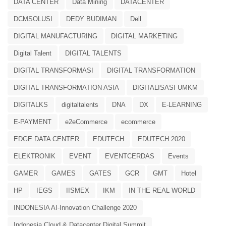
DATA CENTER
Data Mining
DATACENTER
DCMSOLUSI
DEDY BUDIMAN
Dell
DIGITAL MANUFACTURING
DIGITAL MARKETING
Digital Talent
DIGITAL TALENTS
DIGITAL TRANSFORMASI
DIGITAL TRANSFORMATION
DIGITAL TRANSFORMATION ASIA
DIGITALISASI UMKM
DIGITALKS
digitaltalents
DNA
DX
E-LEARNING
E-PAYMENT
e2eCommerce
ecommerce
EDGE DATA CENTER
EDUTECH
EDUTECH 2020
ELEKTRONIK
EVENT
EVENTCERDAS
Events
GAMER
GAMES
GATES
GCR
GMT
Hotel
HP
IEGS
IISMEX
IKM
IN THE REAL WORLD
INDONESIA AI-Innovation Challenge 2020
Indonesia Cloud & Datacenter Digital Summit