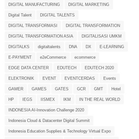
DIGITAL MANUFACTURING
DIGITAL MARKETING
Digital Talent
DIGITAL TALENTS
DIGITAL TRANSFORMASI
DIGITAL TRANSFORMATION
DIGITAL TRANSFORMATION ASIA
DIGITALISASI UMKM
DIGITALKS
digitaltalents
DNA
DX
E-LEARNING
E-PAYMENT
e2eCommerce
ecommerce
EDGE DATA CENTER
EDUTECH
EDUTECH 2020
ELEKTRONIK
EVENT
EVENTCERDAS
Events
GAMER
GAMES
GATES
GCR
GMT
Hotel
HP
IEGS
IISMEX
IKM
IN THE REAL WORLD
INDONESIA AI-Innovation Challenge 2020
Indonesia Cloud & Datacenter Digital Summit
Indonesia Education Supplies & Technology Virtual Expo