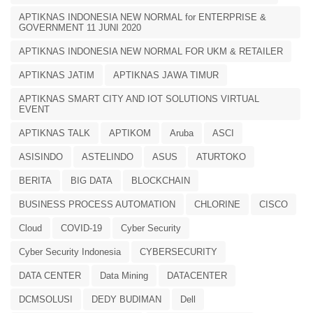
APTIKNAS INDONESIA NEW NORMAL for ENTERPRISE &
GOVERNMENT 11 JUNI 2020
APTIKNAS INDONESIA NEW NORMAL FOR UKM & RETAILER
APTIKNAS JATIM
APTIKNAS JAWA TIMUR
APTIKNAS SMART CITY AND IOT SOLUTIONS VIRTUAL
EVENT
APTIKNAS TALK
APTIKOM
Aruba
ASCI
ASISINDO
ASTELINDO
ASUS
ATURTOKO
BERITA
BIG DATA
BLOCKCHAIN
BUSINESS PROCESS AUTOMATION
CHLORINE
CISCO
Cloud
COVID-19
Cyber Security
Cyber Security Indonesia
CYBERSECURITY
DATA CENTER
Data Mining
DATACENTER
DCMSOLUSI
DEDY BUDIMAN
Dell