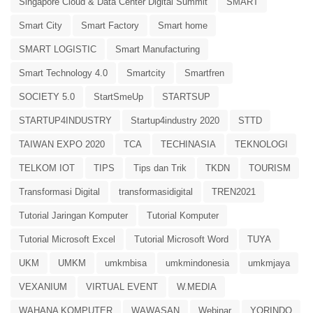
Singapore Cloud & Data Center Digital Summit
SMART
Smart City
Smart Factory
Smart home
SMART LOGISTIC
Smart Manufacturing
Smart Technology 4.0
Smartcity
Smartfren
SOCIETY 5.0
StartSmeUp
STARTSUP
STARTUP4INDUSTRY
Startup4industry 2020
STTD
TAIWAN EXPO 2020
TCA
TECHINASIA
TEKNOLOGI
TELKOM IOT
TIPS
Tips dan Trik
TKDN
TOURISM
Transformasi Digital
transformasidigital
TREN2021
Tutorial Jaringan Komputer
Tutorial Komputer
Tutorial Microsoft Excel
Tutorial Microsoft Word
TUYA
UKM
UMKM
umkmbisa
umkmindonesia
umkmjaya
VEXANIUM
VIRTUAL EVENT
W.MEDIA
WAHANA KOMPUTER
WAWASAN
Webinar
YORINDO