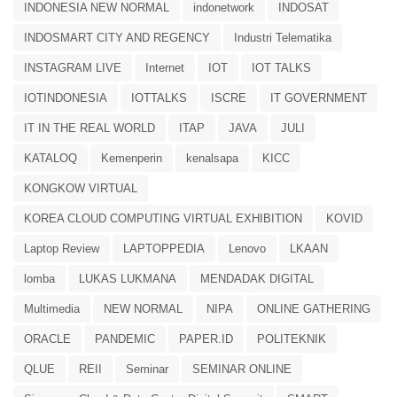
INDONESIA NEW NORMAL
indonetwork
INDOSAT
INDOSMART CITY AND REGENCY
Industri Telematika
INSTAGRAM LIVE
Internet
IOT
IOT TALKS
IOTINDONESIA
IOTTALKS
ISCRE
IT GOVERNMENT
IT IN THE REAL WORLD
ITAP
JAVA
JULI
KATALOQ
Kemenperin
kenalsapa
KICC
KONGKOW VIRTUAL
KOREA CLOUD COMPUTING VIRTUAL EXHIBITION
KOVID
Laptop Review
LAPTOPPEDIA
Lenovo
LKAAN
lomba
LUKAS LUKMANA
MENDADAK DIGITAL
Multimedia
NEW NORMAL
NIPA
ONLINE GATHERING
ORACLE
PANDEMIC
PAPER.ID
POLITEKNIK
QLUE
REII
Seminar
SEMINAR ONLINE