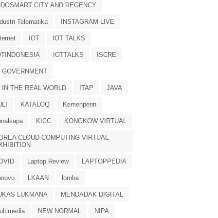
NDOSMART CITY AND REGENCY
dustri Telematika
INSTAGRAM LIVE
ternet
IOT
IOT TALKS
OTINDONESIA
IOTTALKS
ISCRE
T GOVERNMENT
T IN THE REAL WORLD
ITAP
JAVA
ULI
KATALOQ
Kemenperin
enalsapa
KICC
KONGKOW VIRTUAL
OREA CLOUD COMPUTING VIRTUAL
XHIBITION
OVID
Laptop Review
LAPTOPPEDIA
enovo
LKAAN
lomba
UKAS LUKMANA
MENDADAK DIGITAL
ultimedia
NEW NORMAL
NIPA