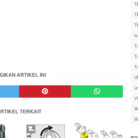
T
T
T
tr
Tu
T
Tu
GIKAN ARTIKEL INI
U
u
V
W
RTIKEL TERKAIT
W
PO