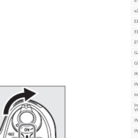
E
e
E
E
E
G
G
I
I
I
I
Vi
I
I