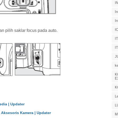
I
In
In
I
n pilih saklar focus pada auto.
I
I
J
k
K
E
K
L
edia | Updater
L
a Aksesoris Kamera | Updater
M