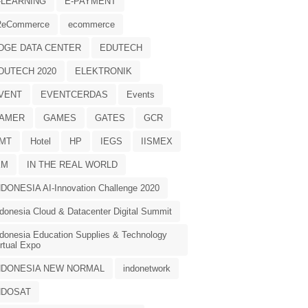
-LEARNING
E-PAYMENT
2eCommerce
ecommerce
DGE DATA CENTER
EDUTECH
DUTECH 2020
ELEKTRONIK
VENT
EVENTCERDAS
Events
AMER
GAMES
GATES
GCR
MT
Hotel
HP
IEGS
IISMEX
KM
IN THE REAL WORLD
NDONESIA AI-Innovation Challenge 2020
ndonesia Cloud & Datacenter Digital Summit
ndonesia Education Supplies & Technology
rtual Expo
NDONESIA NEW NORMAL
indonetwork
NDOSAT