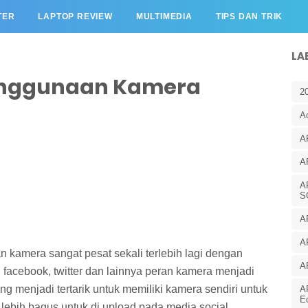
TER
LAPTOP REVIEW
MULTIMEDIA
TIPS DAN TRIK
LA
enggunaan Kamera
2
A
A
A
A
S
A
A
 kamera sangat pesat sekali terlebih lagi dengan
A
 facebook, twitter dan lainnya peran kamera menjadi
g menjadi tertarik untuk memiliki kamera sendiri untuk
A
E
bih bagus untuk di upload pada media social.