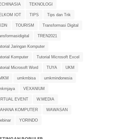
ECHINASIA
TEKNOLOGI
ELKOM IOT
TIPS
Tips dan Trik
KDN
TOURISM
Transformasi Digital
ansformasidigital
TREN2021
torial Jaringan Komputer
utorial Komputer
Tutorial Microsoft Excel
torial Microsoft Word
TUYA
UKM
MKM
umkmbisa
umkmindonesia
mkmjaya
VEXANIUM
IRTUAL EVENT
W.MEDIA
AHANA KOMPUTER
WAWASAN
ebinar
YORINDO
STINGAN POPULER