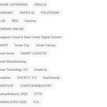
NLINE GATHERING
ORACLE
ANDEMIC
PAPER.ID
POLITEKNIK
LUE
REII
Seminar
EMINAR ONLINE
ingapore Cloud & Data Center Digital Summit
MART
Smart City
Smart Factory
mart home
SMART LOGISTIC
mart Manufacturing
mart Technology 4.0
Smartcity
martfren
SOCIETY 5.0
StartSmeUp
TARTSUP
STARTUP4INDUSTRY
tartup4industry 2020
STTD
AIWAN EXPO 2020
TCA