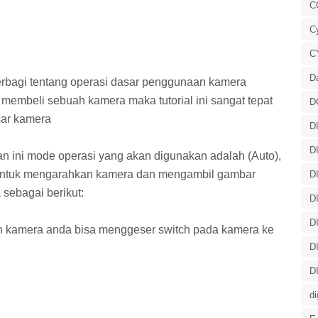
C
C
C
D
erbagi tentang operasi dasar penggunaan kamera
 membeli sebuah kamera maka tutorial ini sangat tepat
D
sar kamera
D
D
n ini mode operasi yang akan digunakan adalah (Auto),
 untuk mengarahkan kamera dan mengambil gambar
D
 sebagai berikut:
D
D
n kamera anda bisa menggeser switch pada kamera ke
D
D
di