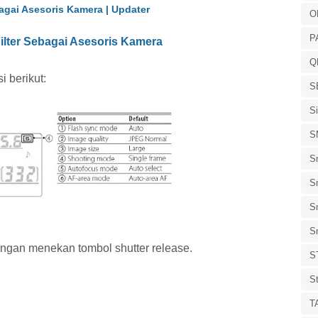
agai Asesoris Kamera | Updater
O
P
ilter Sebagai Asesoris Kamera
Q
i berikut:
S
S
S
S
S
S
S
engan menekan tombol shutter release.
S
S
T