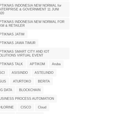
PTIKNAS INDONESIA NEW NORMAL for
NTERPRISE & GOVERNMENT 11 JUNI
020
PTIKNAS INDONESIA NEW NORMAL FOR
KM & RETAILER
PTIKNAS JATIM
PTIKNAS JAWA TIMUR
PTIKNAS SMART CITY AND IOT
OLUTIONS VIRTUAL EVENT
PTIKNAS TALK
APTIKOM
Aruba
SCI
ASISINDO
ASTELINDO
SUS
ATURTOKO
BERITA
IG DATA
BLOCKCHAIN
USINESS PROCESS AUTOMATION
HLORINE
CISCO
Cloud