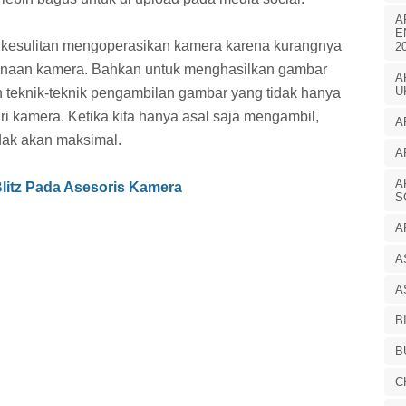
A
E
kesulitan mengoperasikan kamera karena kurangnya
2
naan kamera. Bahkan untuk menghasilkan gambar
A
U
an teknik-teknik pengambilan gambar yang tidak hanya
 kamera. Ketika kita hanya asal saja mengambil,
A
dak akan maksimal.
A
A
litz Pada Asesoris Kamera
S
A
A
A
B
B
C