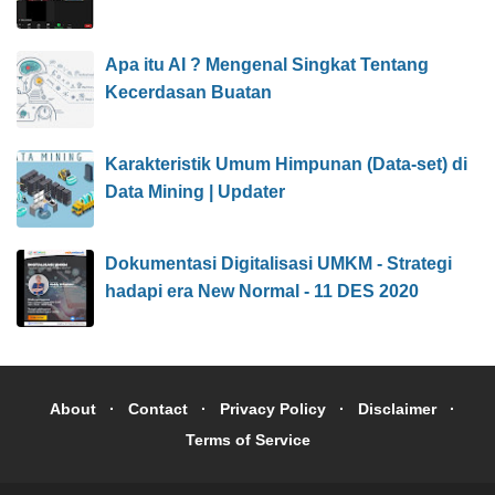
Apa itu AI ? Mengenal Singkat Tentang
Kecerdasan Buatan
Karakteristik Umum Himpunan (Data-set) di
Data Mining | Updater
Dokumentasi Digitalisasi UMKM - Strategi
hadapi era New Normal - 11 DES 2020
About
Contact
Privacy Policy
Disclaimer
Terms of Service