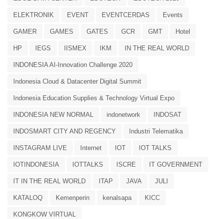
ELEKTRONIK
EVENT
EVENTCERDAS
Events
GAMER
GAMES
GATES
GCR
GMT
Hotel
HP
IEGS
IISMEX
IKM
IN THE REAL WORLD
INDONESIA AI-Innovation Challenge 2020
Indonesia Cloud & Datacenter Digital Summit
Indonesia Education Supplies & Technology Virtual Expo
INDONESIA NEW NORMAL
indonetwork
INDOSAT
INDOSMART CITY AND REGENCY
Industri Telematika
INSTAGRAM LIVE
Internet
IOT
IOT TALKS
IOTINDONESIA
IOTTALKS
ISCRE
IT GOVERNMENT
IT IN THE REAL WORLD
ITAP
JAVA
JULI
KATALOQ
Kemenperin
kenalsapa
KICC
KONGKOW VIRTUAL