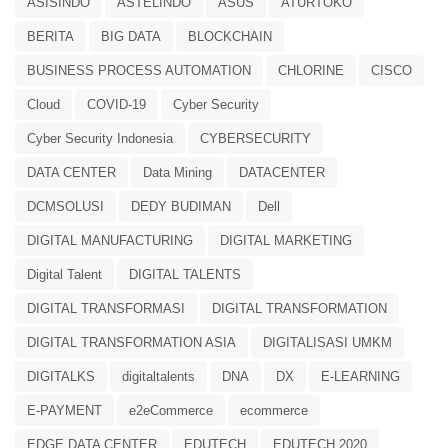
ASISINDO
ASTELINDO
ASUS
ATURTOKO
BERITA
BIG DATA
BLOCKCHAIN
BUSINESS PROCESS AUTOMATION
CHLORINE
CISCO
Cloud
COVID-19
Cyber Security
Cyber Security Indonesia
CYBERSECURITY
DATA CENTER
Data Mining
DATACENTER
DCMSOLUSI
DEDY BUDIMAN
Dell
DIGITAL MANUFACTURING
DIGITAL MARKETING
Digital Talent
DIGITAL TALENTS
DIGITAL TRANSFORMASI
DIGITAL TRANSFORMATION
DIGITAL TRANSFORMATION ASIA
DIGITALISASI UMKM
DIGITALKS
digitaltalents
DNA
DX
E-LEARNING
E-PAYMENT
e2eCommerce
ecommerce
EDGE DATA CENTER
EDUTECH
EDUTECH 2020