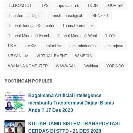
TELKOM IOT
TIPS
Tips dan Trik
TKDN
TOURISM
Transformasi Digital
transformasidigital
TREN2021
Tutorial Jaringan Komputer
Tutorial Komputer
Tutorial Microsoft Excel
Tutorial Microsoft Word
TUYA
UKM
UMKM
umkmbisa
umkmindonesia
umkmjaya
VEXANIUM
VIRTUAL EVENT
W.MEDIA
WAHANA KOMPUTER
WAWASAN
Webinar
YORINDO
POSTINGAN POPULER
Bagaimana Artificial Intellegence
membantu Transformasi Digital Bisnis
Anda ? 17 Des 2020
KULIAH TAMU SISTEM TRANSPORTASI
CERDAS DI STTD - 21 DES 2020