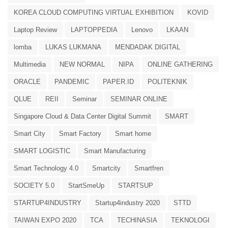
KOREA CLOUD COMPUTING VIRTUAL EXHIBITION
KOVID
Laptop Review
LAPTOPPEDIA
Lenovo
LKAAN
lomba
LUKAS LUKMANA
MENDADAK DIGITAL
Multimedia
NEW NORMAL
NIPA
ONLINE GATHERING
ORACLE
PANDEMIC
PAPER.ID
POLITEKNIK
QLUE
REII
Seminar
SEMINAR ONLINE
Singapore Cloud & Data Center Digital Summit
SMART
Smart City
Smart Factory
Smart home
SMART LOGISTIC
Smart Manufacturing
Smart Technology 4.0
Smartcity
Smartfren
SOCIETY 5.0
StartSmeUp
STARTSUP
STARTUP4INDUSTRY
Startup4industry 2020
STTD
TAIWAN EXPO 2020
TCA
TECHINASIA
TEKNOLOGI